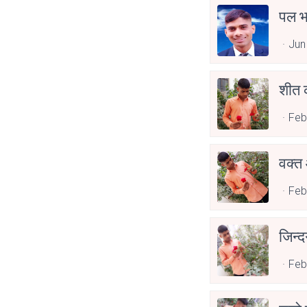
पल भर
Jun
शीत क
Feb
वक्त
Feb
जिन्द
Feb