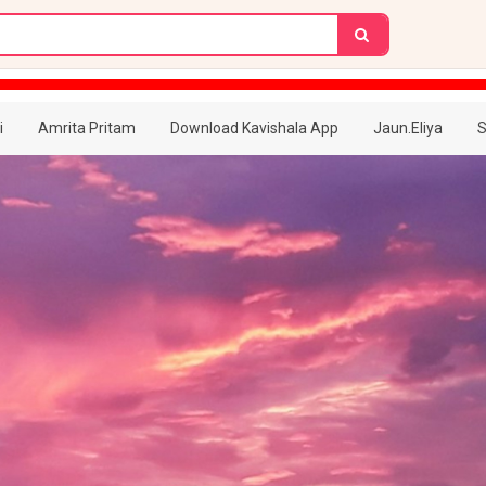
i
Amrita Pritam
Download Kavishala App
Jaun.Eliya
S