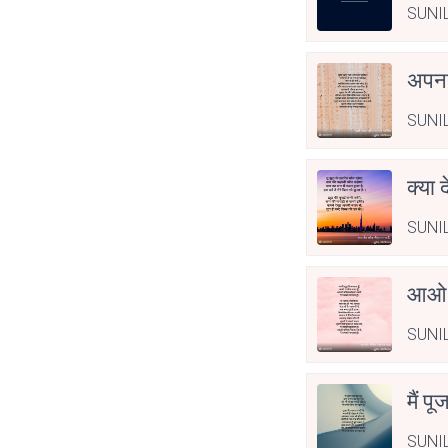
SUNI
अपनत
SUNI
क्या 
SUNI
आओ 
SUNI
मैं पू
SUNI