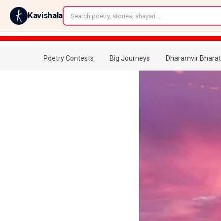
←
Kavishala
Poetry Contests
Big Journeys
Dharamvir Bharat