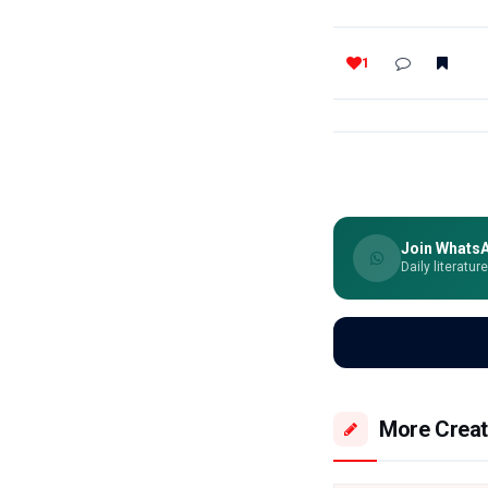
1
Join Whats
Daily literatur
More Creat