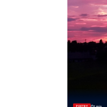
1
min
POETRY