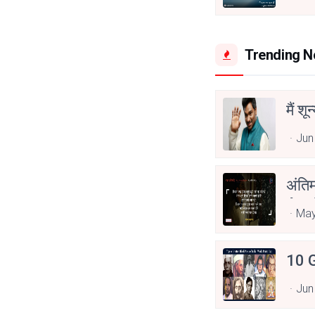
Trending 
मैं शू
Jun
अंति
Asp
May
10 G
Jun