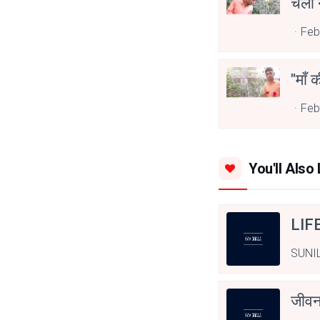
चलो 
Feb
"माँ 
Feb
You'll Also 
LIF
SUNI
जीवन