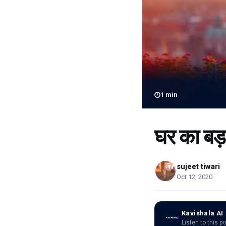
1
min
घर का बड़
sujeet tiwari
Oct 12, 2020
Kavishala AI
Listen to this p