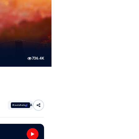
736.4K
AI