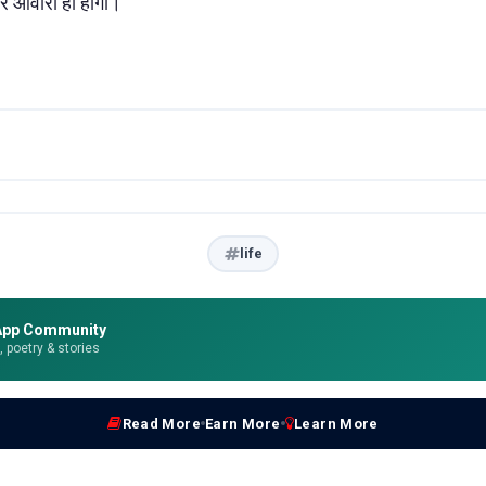
 आवारा ही होगा।
life
App Community
e, poetry & stories
Read More
Earn More
Learn More