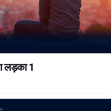
ा लड़का 1
ost