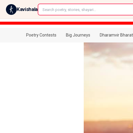
←
Kavishala
Poetry Contests
Big Journeys
Dharamvir Bharat