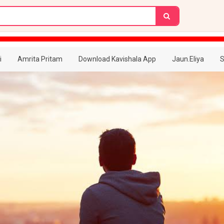
i
Amrita Pritam
Download Kavishala App
Jaun.Eliya
S