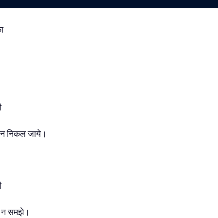
ा
ी
 न निकल जाये।
ी
 न समझे।