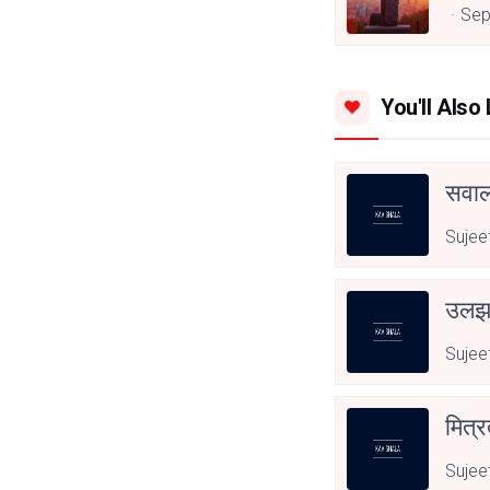
Sep
You'll Also 
सवाल 
Sujee
उल
Sujee
मित्र
Sujee