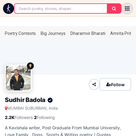
←
Poetry Contests
Big Journeys
Dharamvir Bharati
Amrita Prita
Follow
Sudhir Badola
MUMBAI SUBURBAN, India
·
2.2K
Followers
2
Following
A Kavishala writer, Post Graduate From Mumbai University,
Love Family , Dogs , Sports & Writing poetry / Quotes