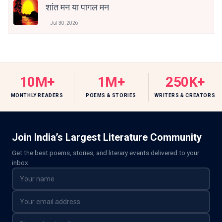
शांत मन या पागल मन
Jul 30, 2026
10M+
1M+
250K+
MONTHLY READERS
POEMS & STORIES
WRITERS & CREATORS
Join India’s Largest Literature Community
Get the best poems, stories, and literary events delivered to your
inbox.