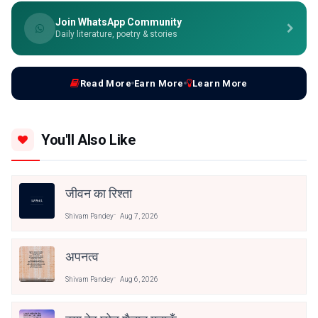
Join WhatsApp Community
Daily literature, poetry & stories
Read More
Earn More
Learn More
You'll Also Like
जीवन का रिश्ता
Shivam Pandey
Aug 7, 2026
अपनत्व
Shivam Pandey
Aug 6, 2026