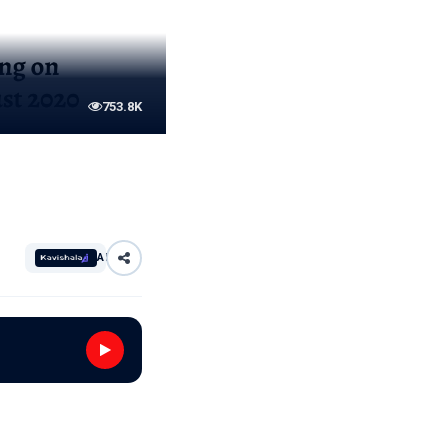
753.8K
AI