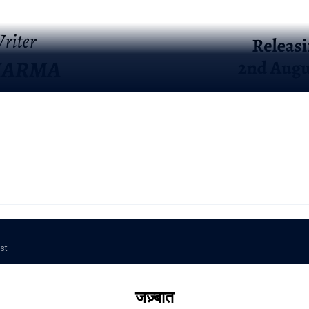
ost
जज़्बात