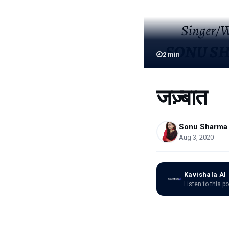
2
min
जज़्बात
Sonu Sharma
Aug 3, 2020
Kavishala AI
Listen to this p