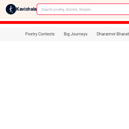
←
Kavishala
Poetry Contests
Big Journeys
Dharamvir Bharat