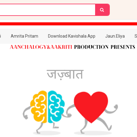
i
Amrita Pritam
Download Kavishala App
Jaun.Eliya
S