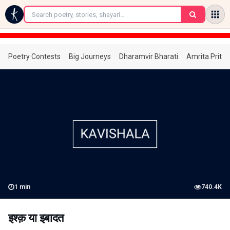
←
Poetry Contests
Big Journeys
Dharamvir Bharati
Amrita Prita
1
min
740.4K
इश्क़ या इबादत