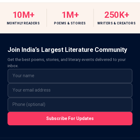
10M+
1M+
250K+
MONTHLY READERS
POEMS & STORIES
WRITERS & CREATORS
Join India’s Largest Literature Community
Get the best poems, stories, and literary events delivered to your
inbox.
Subscribe For Updates