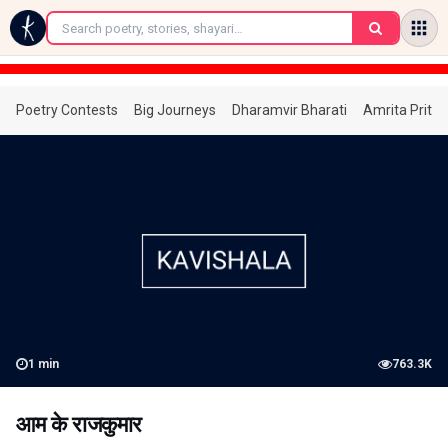
←
Poetry Contests
Big Journeys
Dharamvir Bharati
Amrita Prita
1
min
763.3K
आम के राजकुमार