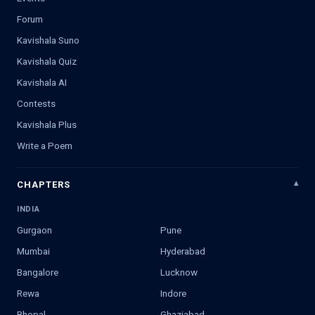
Forum
Kavishala Suno
Kavishala Quiz
Kavishala AI
Contests
Kavishala Plus
Write a Poem
CHAPTERS
INDIA
Gurgaon
Pune
Mumbai
Hyderabad
Bangalore
Lucknow
Rewa
Indore
Bhopal
Ghaziabad