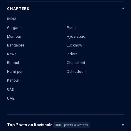
CHAPTERS
INDIA
Gurgaon
Pune
Mumbai
Hyderabad
Bangalore
Lucknow
Rewa
Indore
Bhopal
Ghaziabad
Hamirpur
Dehradoon
Kanpur
UAE
UAE
Top Poets on Kavishala
▾
300+ poets & writers