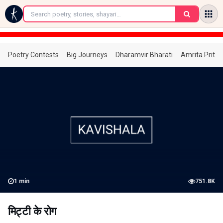
←
Poetry Contests
Big Journeys
Dharamvir Bharati
Amrita Prita
1
min
751.8K
मिट्टी के रोग