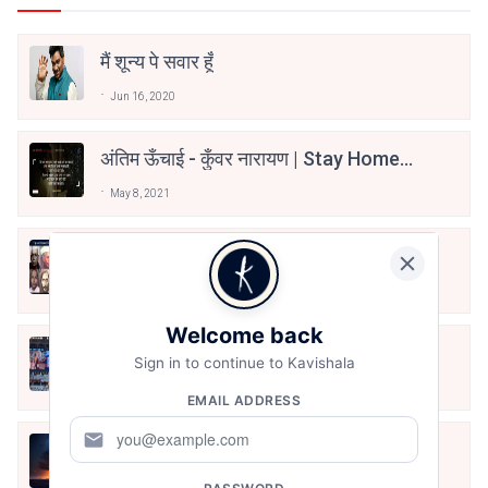
मैं शून्य पे सवार हूँ
Jun 16, 2020
अंतिम ऊँचाई - कुँवर नारायण | Stay Home
Stay Safe | TVF's Aspirants
May 8, 2021
10 Greatest Hindi Poets Of India
Jun 16, 2020
Welcome back
तू भी है राणा का वंशज फेंक जहां तक भाला जाए:
Sign in to continue to Kavishala
वाहिद अली वाहिद
Aug 7, 2021
EMAIL ADDRESS
mail
हिज्र पे ये रात भी
May 12, 2024