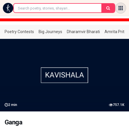
←
Poetry Contests
Big Journeys
Dharamvir Bharati
Amrita Prita
2
min
757.1K
Ganga