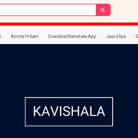
i
Amrita Pritam
Download Kavishala App
Jaun.Eliya
S