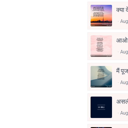
क्या 
Aug
आओ 
Aug
मैं पू
Aug
असली
Aug