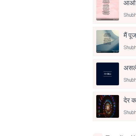
आओ 
Shubh
मैं पू
Shubh
असली
Shubh
देर क
Shubh