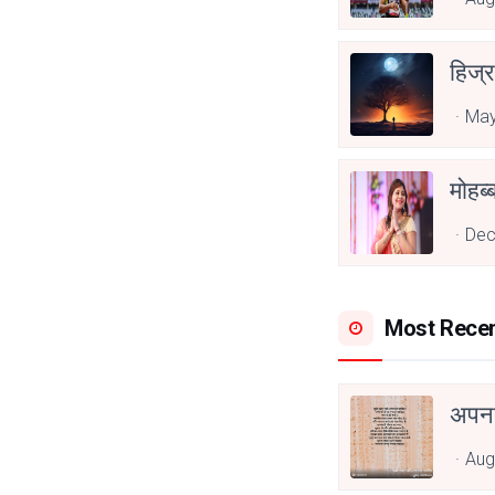
हिज्र
May
Dec
Most Rece
अपनत
Aug