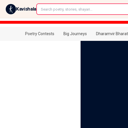
←
Kavishala
Poetry Contests
Big Journeys
Dharamvir Bharat