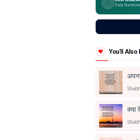
Daily literatur
You'll Also 
अपनत
Shubh
क्या 
Shubh