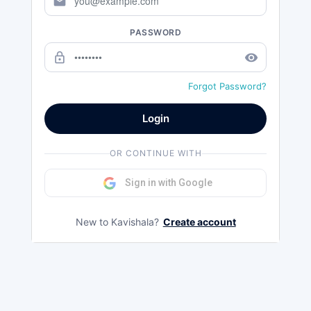
mail
PASSWORD
lock_outline
remove_red_eye
Forgot Password?
Login
OR CONTINUE WITH
Sign in with Google
New to Kavishala?
Create account