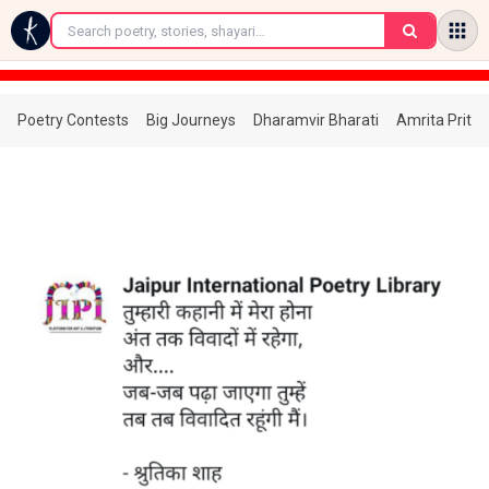
←
Poetry Contests
Big Journeys
Dharamvir Bharati
Amrita Prita