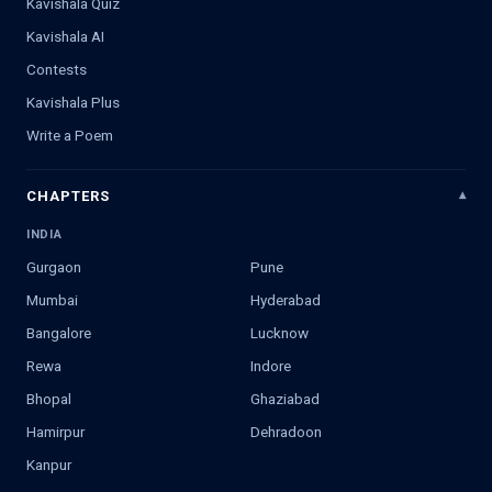
Kavishala Quiz
Kavishala AI
Contests
Kavishala Plus
Write a Poem
CHAPTERS
INDIA
Gurgaon
Pune
Mumbai
Hyderabad
Bangalore
Lucknow
Rewa
Indore
Bhopal
Ghaziabad
Hamirpur
Dehradoon
Kanpur