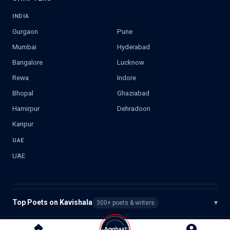
INDIA
Gurgaon
Pune
Mumbai
Hyderabad
Bangalore
Lucknow
Rewa
Indore
Bhopal
Ghaziabad
Hamirpur
Dehradoon
Kanpur
UAE
UAE
Top Poets on Kavishala
▾
300+ poets & writers