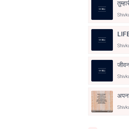
तुम्हा
Shivk
LIF
Shivk
जीवन
Shivk
अपनत
Shivk