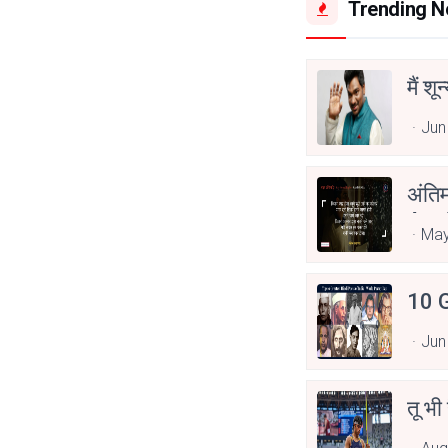
Trending 
मैं शू
Jun
अंति
Asp
May
10 G
Jun
तू भी