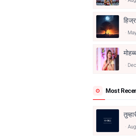
Aug
हिज्र
May
Dec
Most Rece
तुम्हा
Aug