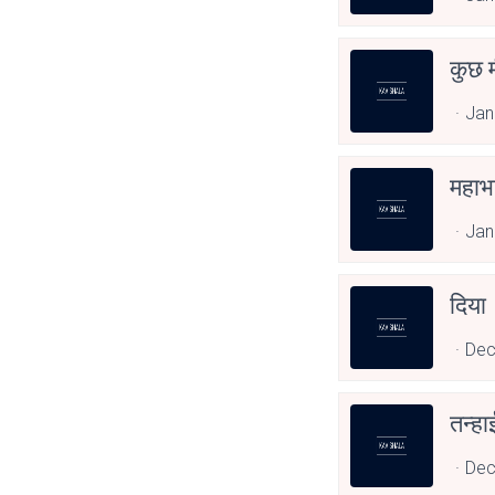
कुछ म
Jan
महाभ
Jan
दिया
Dec
तन्ह
Dec