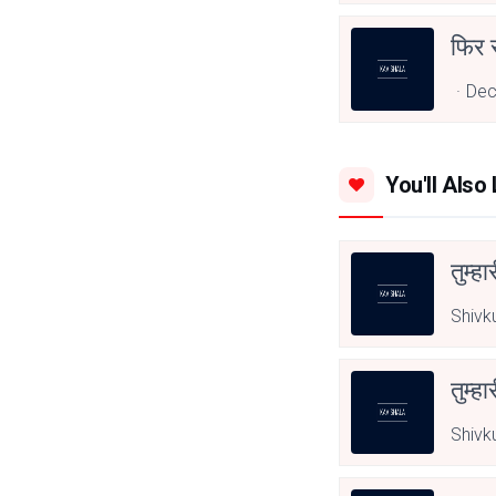
फिर 
Dec
You'll Also 
तुम्हा
Shivk
तुम्हा
Shivk