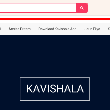
i
Amrita Pritam
Download Kavishala App
Jaun.Eliya
S