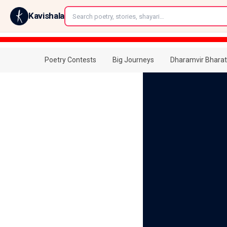
←
Kavishala
Poetry Contests
Big Journeys
Dharamvir Bharat