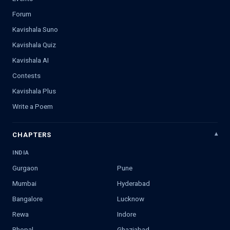
Forum
Kavishala Suno
Kavishala Quiz
Kavishala AI
Contests
Kavishala Plus
Write a Poem
CHAPTERS
INDIA
Gurgaon
Pune
Mumbai
Hyderabad
Bangalore
Lucknow
Rewa
Indore
Bhopal
Ghaziabad