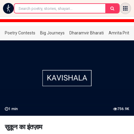
←
Poetry Contests
Big Journeys
Dharamvir Bharati
Amrita Prita
1
min
756.9K
सुकून का इंतज़ाम