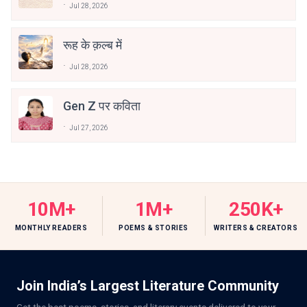
Jul 28, 2026
रूह के क़ल्ब में
Jul 28, 2026
Gen Z पर कविता
Jul 27, 2026
10M+
1M+
250K+
MONTHLY READERS
POEMS & STORIES
WRITERS & CREATORS
Join India’s Largest Literature Community
Get the best poems, stories, and literary events delivered to your