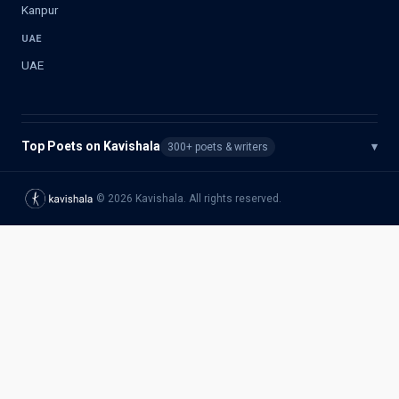
Kanpur
UAE
UAE
Top Poets on Kavishala
▾
300+ poets & writers
©
2026
Kavishala. All rights reserved.