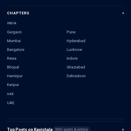
CHAPTERS
INDIA
Gurgaon
Pune
Mumbai
Hyderabad
Bangalore
Lucknow
Rewa
Indore
Bhopal
Ghaziabad
Hamirpur
Dehradoon
Kanpur
UAE
UAE
Top Poets on Kavishala
▾
300+ poets & writers