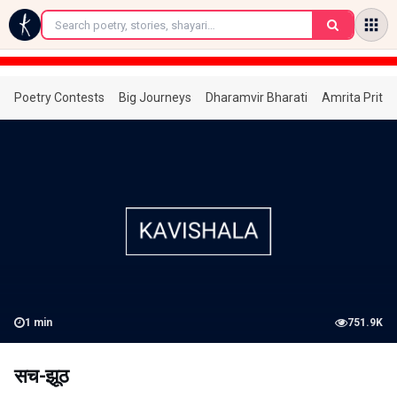
←
Poetry Contests
Big Journeys
Dharamvir Bharati
Amrita Prita
1
min
751.9K
सच-झूठ