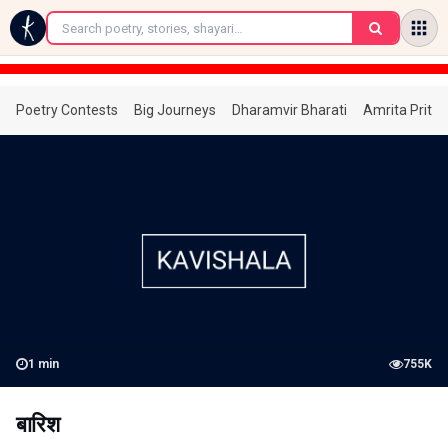
←
Poetry Contests
Big Journeys
Dharamvir Bharati
Amrita Prita
1
min
755K
बारिश