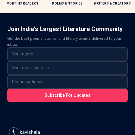
MONTHLY READERS
POEMS & STORIES
WRITERS & CREATORS
Join India’s Largest Literature Community
Get the best poems, stories, and literary events delivered to your
inbox.
Subscribe For Updates