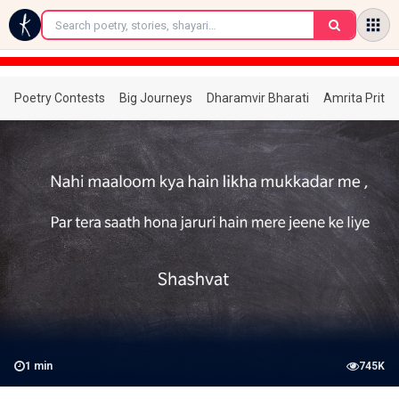
←
Poetry Contests
Big Journeys
Dharamvir Bharati
Amrita Prita
1
min
745K