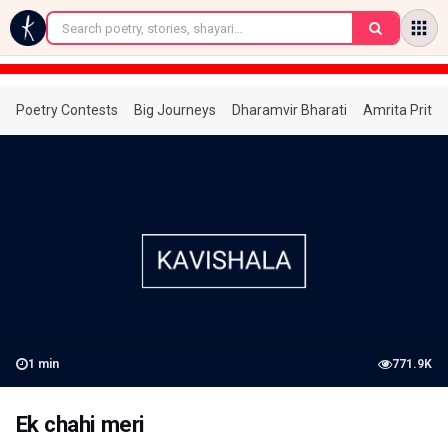
←
Poetry Contests
Big Journeys
Dharamvir Bharati
Amrita Prita
1
min
771.9K
Ek chahi meri