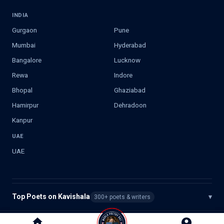
INDIA
Gurgaon
Pune
Mumbai
Hyderabad
Bangalore
Lucknow
Rewa
Indore
Bhopal
Ghaziabad
Hamirpur
Dehradoon
Kanpur
UAE
UAE
Top Poets on Kavishala
▾
300+ poets & writers