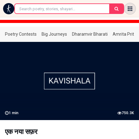
←
Poetry Contests
Big Journeys
Dharamvir Bharati
Amrita Prita
1
min
750.3K
एक नया सफ़र