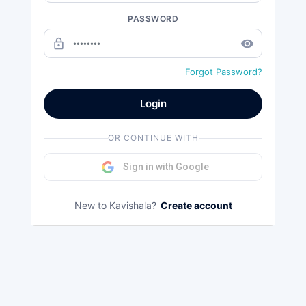
PASSWORD
lock_outline
remove_red_eye
Forgot Password?
Login
OR CONTINUE WITH
Sign in with Google
New to Kavishala?
Create account