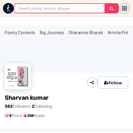
←
Poetry Contests
Big Journeys
Dharamvir Bharati
Amrita Prita
Follow
Sharvan kumar
·
562
Followers
2
Following
·
4
Posts
3M
Reads