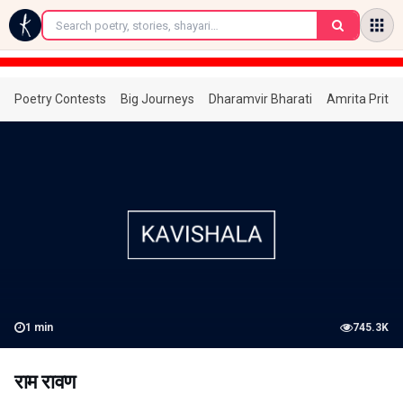
←
Poetry Contests
Big Journeys
Dharamvir Bharati
Amrita Prita
1
min
745.3K
राम रावण