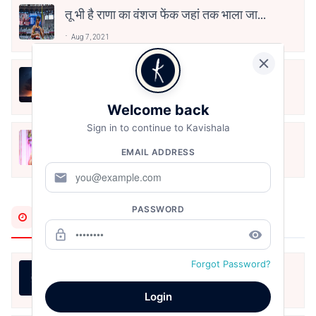
तू भी है राणा का वंशज फेंक जहां तक भाला जाए:
वाहिद अली वाहिद
Aug 7, 2021
हिज्र पे ये रात भी
May 12, 2024
Welcome back
Sign in to continue to Kavishala
मोहब्बत के सफ़र को एक हँसी आग़ाज़ दे देना -
EMAIL ADDRESS
अनामिका अम्बर जैन
Dec 24, 2021
mail
PASSWORD
Most Recent
lock_outline
remove_red_eye
Forgot Password?
जीवन का रिश्ता
Aug 7, 2026
Login