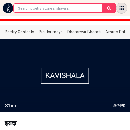
←
Poetry Contests
Big Journeys
Dharamvir Bharati
Amrita Prita
1
min
749K
इरादा