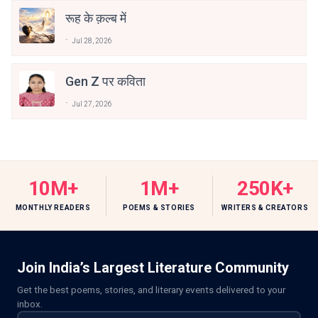
रूह के क़ल्ब में
Jul 28, 2026
Gen Z पर कविता
Jul 27, 2026
10M+
1M+
250K+
MONTHLY READERS
POEMS & STORIES
WRITERS & CREATORS
Join India’s Largest Literature Community
Get the best poems, stories, and literary events delivered to your
inbox.