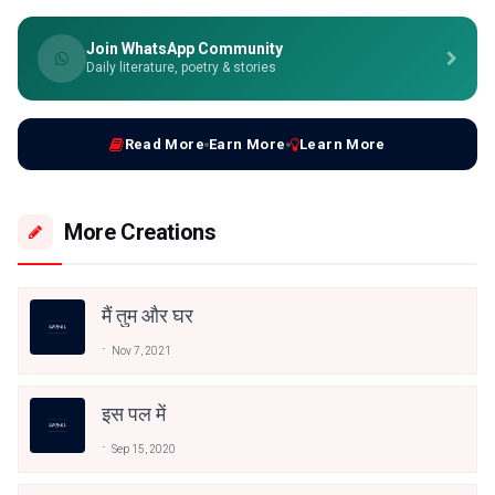
Join WhatsApp Community
Daily literature, poetry & stories
Read More
Earn More
Learn More
More Creations
मैं तुम और घर
Nov 7, 2021
इस पल में
Sep 15, 2020