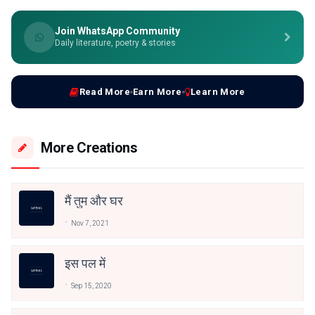
Join WhatsApp Community
Daily literature, poetry & stories
Read More
Earn More
Learn More
More Creations
मैं तुम और घर
Nov 7, 2021
इस पल में
Sep 15, 2020