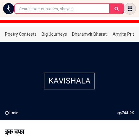
←
Poetry Contests
Big Journeys
Dharamvir Bharati
Amrita Prita
1
min
744.9K
इक दफा