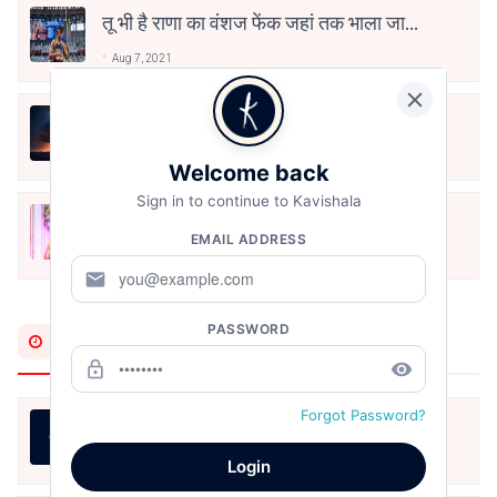
तू भी है राणा का वंशज फेंक जहां तक भाला जाए:
वाहिद अली वाहिद
Aug 7, 2021
हिज्र पे ये रात भी
May 12, 2024
Welcome back
Sign in to continue to Kavishala
मोहब्बत के सफ़र को एक हँसी आग़ाज़ दे देना -
EMAIL ADDRESS
अनामिका अम्बर जैन
Dec 24, 2021
mail
PASSWORD
Most Recent
lock_outline
remove_red_eye
Forgot Password?
हौसला, ख्वाबों के जरिये आयेगा।
Aug 9, 2026
Login