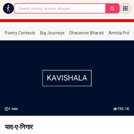
←
Poetry Contests
Big Journeys
Dharamvir Bharati
Amrita Prita
1
min
755.1K
याद-ए-निगार