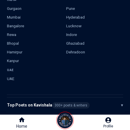
Gurgaon
Pune
Mumbai
Hyderabad
Bangalore
Lucknow
Rewa
Indore
Bhopal
Ghaziabad
Hamirpur
Dehradoon
Kanpur
UAE
UAE
Top Poets on Kavishala
▾
300+ poets & writers
©
2026
Kavishala. All rights reserved.
Home
Home
Profile
Profile