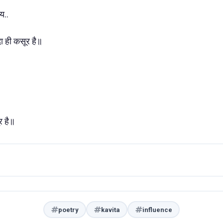
य..
 ही कसूर है॥
र है॥
poetry
kavita
influence