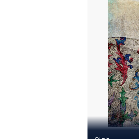
1
min