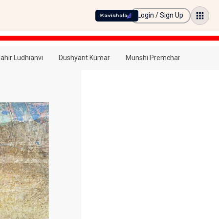
Login / Sign Up
ahir Ludhianvi
Dushyant Kumar
Munshi Premchand
Amrit