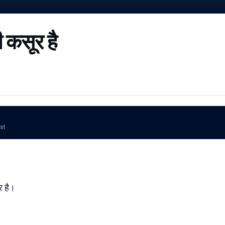
 कसूर है
ost
र है।