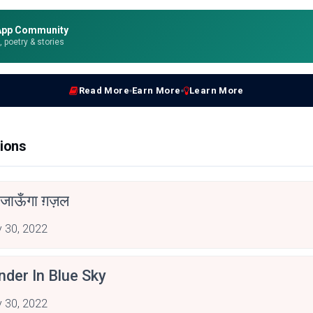
App Community
e, poetry & stories
Read More
Earn More
Learn More
ions
जाऊँगा ग़ज़ल
 30, 2022
der In Blue Sky
 30, 2022