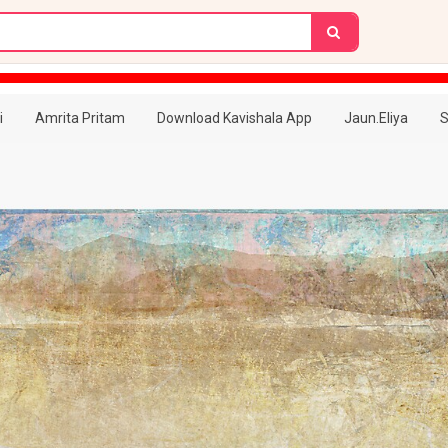
i
Amrita Pritam
Download Kavishala App
Jaun.Eliya
S