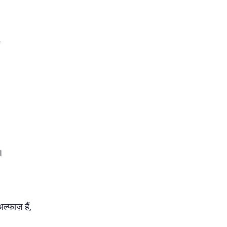
॥
ल्फाज़ हैं,