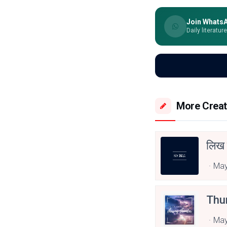
Join Whats
Daily literatur
More Creat
लिख 
May
Thun
May