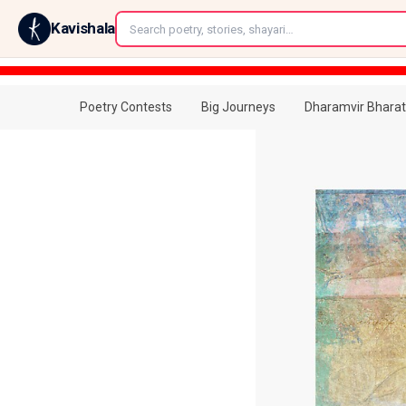
←
Kavishala
Poetry Contests
Big Journeys
Dharamvir Bharat