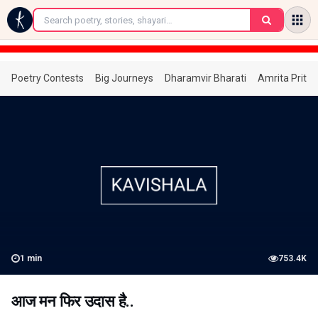
←
Poetry Contests
Big Journeys
Dharamvir Bharati
Amrita Prita
1
min
753.4K
आज मन फिर उदास है..