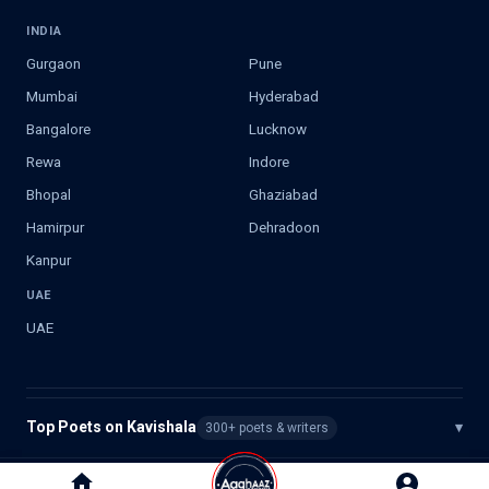
INDIA
Gurgaon
Pune
Mumbai
Hyderabad
Bangalore
Lucknow
Rewa
Indore
Bhopal
Ghaziabad
Hamirpur
Dehradoon
Kanpur
UAE
UAE
Top Poets on Kavishala
▾
300+ poets & writers