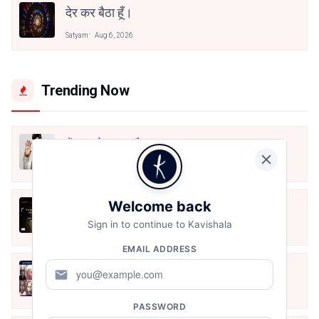
देर कर बैठा हूँ।
Satyam
Aug 6, 2026
Trending Now
मैं शून्य पे सवार हूँ
Jun 16, 2020
Welcome back
अंतिम ऊँचाई - कुँवर नारायण | Stay Home
Stay Safe | TVF's Aspirants
Sign in to continue to Kavishala
May 8, 2021
EMAIL ADDRESS
10 Greatest Hindi Poets Of India
mail
Jun 16, 2020
PASSWORD