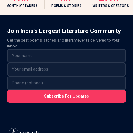
MONTHLY READERS
POEMS & STORIES
WRITERS & CREATORS
Join India’s Largest Literature Community
Get the best poems, stories, and literary events delivered to your
inbox.
Subscribe For Updates