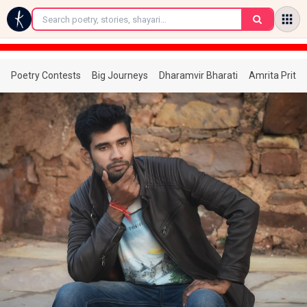
←
Poetry Contests
Big Journeys
Dharamvir Bharati
Amrita Prita