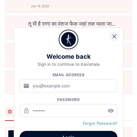
Jun 16, 2020
तू भी है राणा का वंशज फेंक जहां तक भाला जाए:
वाहिद अली वाहिद
Aug 7, 2021
हिज्र पे ये रात भी
Welcome back
May 12, 2024
Sign in to continue to Kavishala
EMAIL ADDRESS
मोहब्बत के सफ़र को एक हँसी आग़ाज़ दे देना -
अनामिका अम्बर जैन
mail
Dec 24, 2021
PASSWORD
lock_outline
remove_red_eye
Most Recent
Forgot Password?
18. थोड़ी थोड़ी शायर सी