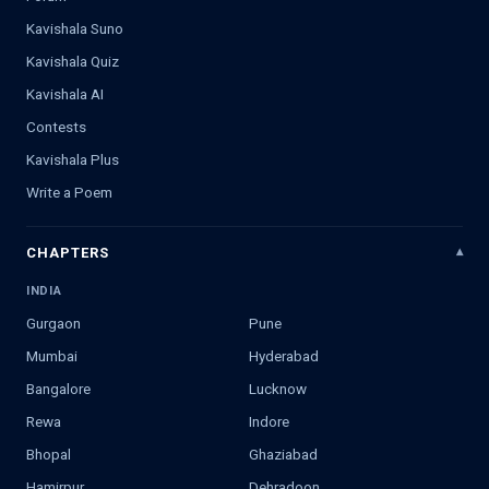
Kavishala Suno
Kavishala Quiz
Kavishala AI
Contests
Kavishala Plus
Write a Poem
CHAPTERS
INDIA
Gurgaon
Pune
Mumbai
Hyderabad
Bangalore
Lucknow
Rewa
Indore
Bhopal
Ghaziabad
Hamirpur
Dehradoon