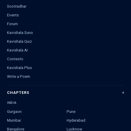
Sootradhar
Events
Forum
Kavishala Suno
Kavishala Quiz
Kavishala AI
Contests
Kavishala Plus
Write a Poem
CHAPTERS
INDIA
Gurgaon
Pune
Mumbai
Hyderabad
Bangalore
Lucknow