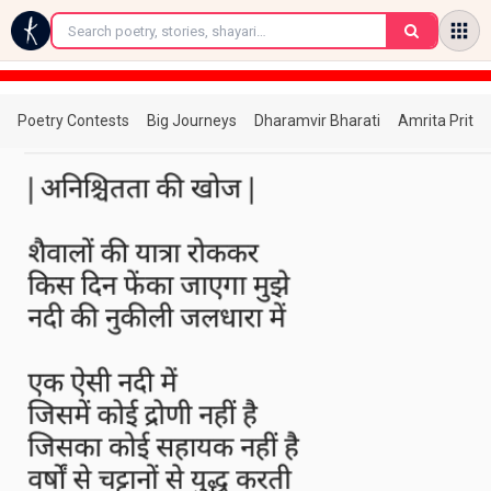
←
Poetry Contests
Big Journeys
Dharamvir Bharati
Amrita Prita