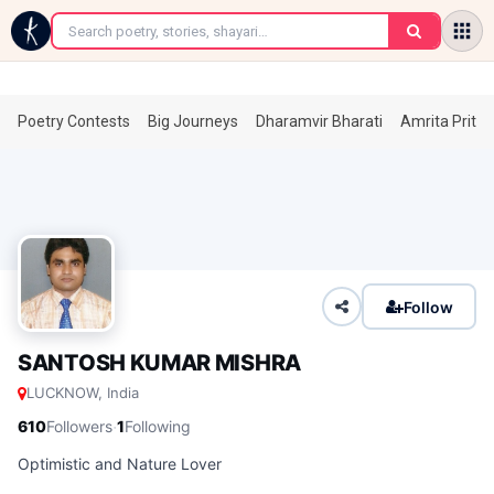
←
Poetry Contests
Big Journeys
Dharamvir Bharati
Amrita Prita
Follow
SANTOSH KUMAR MISHRA
LUCKNOW, India
·
610
Followers
1
Following
Optimistic and Nature Lover