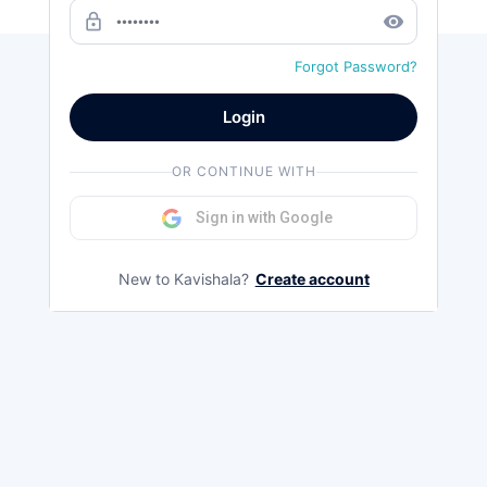
Load more
lock_outline
remove_red_eye
Forgot Password?
Login
OR CONTINUE WITH
Sign in with Google
New to Kavishala?
Create account