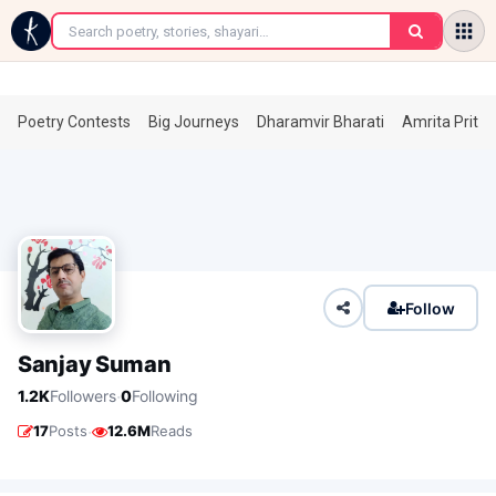
←
Poetry Contests
Big Journeys
Dharamvir Bharati
Amrita Prita
Follow
Sanjay Suman
·
1.2K
Followers
0
Following
·
17
Posts
12.6M
Reads