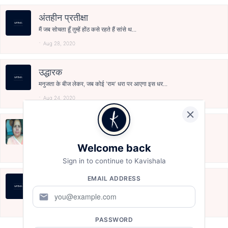
अंतहीन प्रतीक्षा
मैं जब सोचता हूँ तुम्हें होंठ कसे रहते हैं सांसे थ...
Aug 28, 2020
उद्धारक
मनुजता के बीज लेकर, जब कोई 'राम' धरा पर आएगा इस धर...
Aug 24, 2020
माँ
कोरे कागज पर आज "माँ" लिखे बैठा हूँ जीवन की तमाम द...
Welcome back
Aug 21, 2020
Sign in to continue to Kavishala
EMAIL ADDRESS
ऐ दोस्त!
जब खो गई सारी आशाएँ दुःख के अंधियारे में तुम मिले ...
mail
Aug 2, 2020
PASSWORD