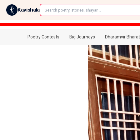
←
Kavishala
Poetry Contests
Big Journeys
Dharamvir Bharat