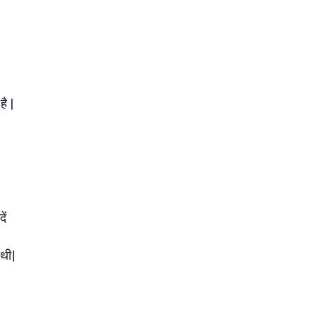
ै |
ें
 थी|