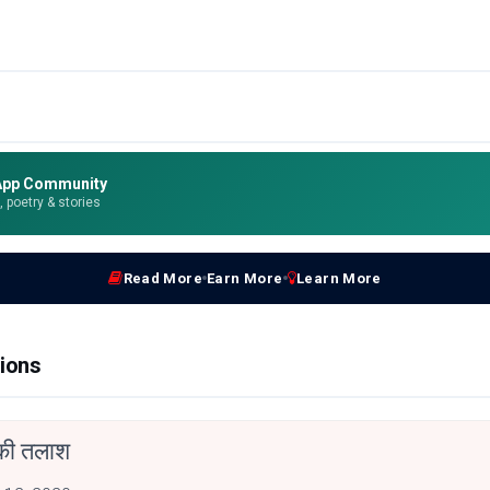
App Community
e, poetry & stories
Read More
Earn More
Learn More
ions
की तलाश