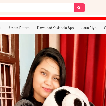
i
Amrita Pritam
Download Kavishala App
Jaun.Eliya
S