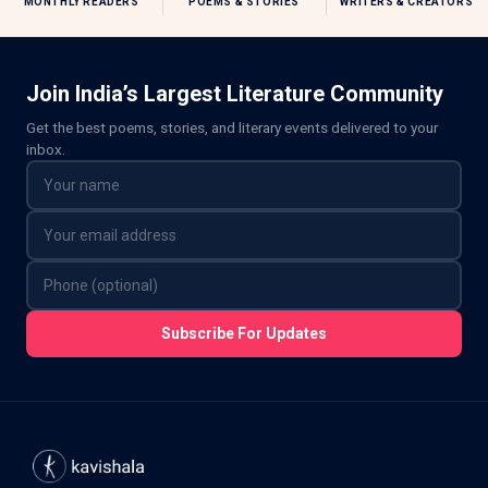
MONTHLY READERS
POEMS & STORIES
WRITERS & CREATORS
Join India’s Largest Literature Community
Get the best poems, stories, and literary events delivered to your
inbox.
Subscribe For Updates