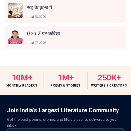
रूह के क़ल्ब में
Jul 28, 2026
Gen Z पर कविता
Jul 27, 2026
10M+
1M+
250K+
MONTHLY READERS
POEMS & STORIES
WRITERS & CREATORS
Join India’s Largest Literature Community
Get the best poems, stories, and literary events delivered to your
inbox.