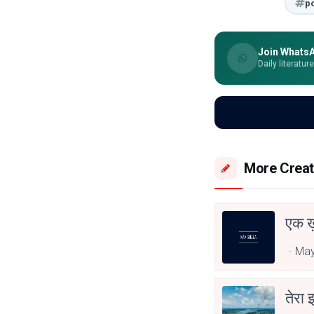
p
Join Whats
Daily literatur
More Creat
एक ख़
May
तेरा 