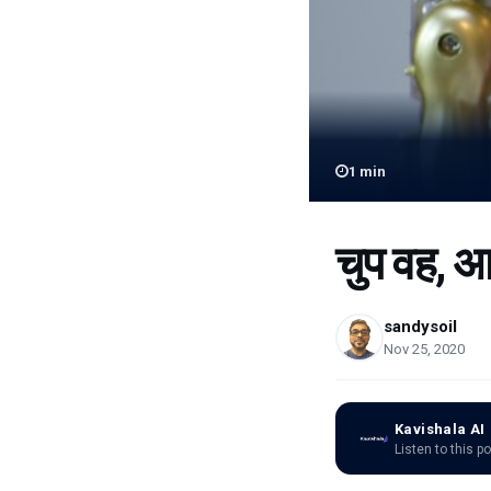
1
min
चुप वह, 
sandysoil
Nov 25, 2020
Kavishala AI
Listen to this p