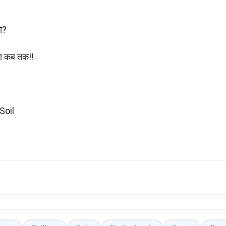
गा?
गा कब तक!!
ySoil