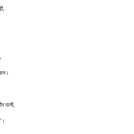
ी,
।
,
मान।
र पानी,
ध'।