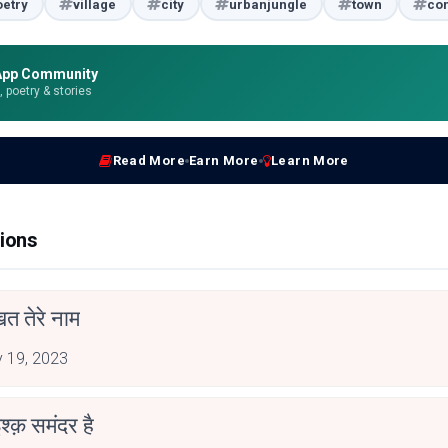
oetry
village
city
urbanjungle
town
con
App Community
e, poetry & stories
Read More
Earn More
Learn More
ions
त तेरे नाम
 19, 2023
इश्क़ समंदर है