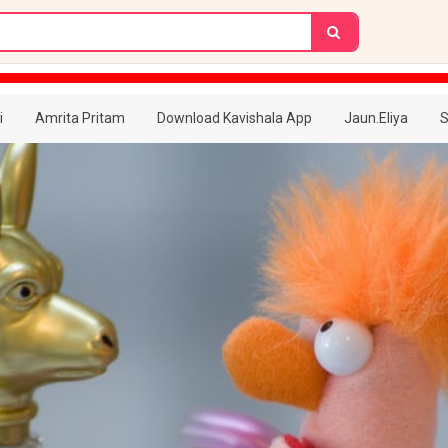
i
Amrita Pritam
Download Kavishala App
Jaun.Eliya
S