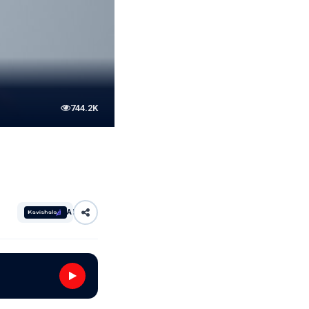
744.2K
AI