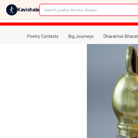
←
Kavishala
Poetry Contests
Big Journeys
Dharamvir Bharat