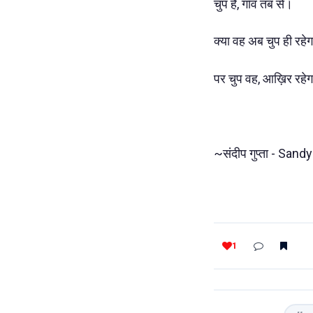
चुप है, गाँव तब से।
क्या वह अब चुप ही रहे
पर चुप वह, आख़िर रहे
~संदीप गुप्ता - Sand
1