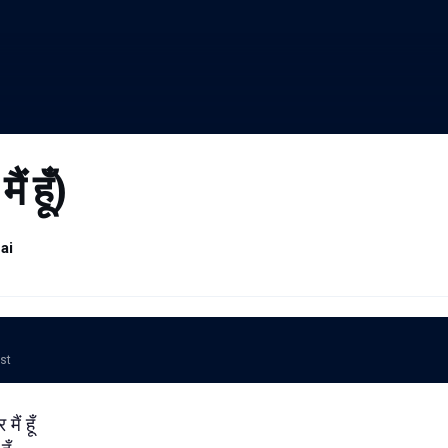
ं हूँ)
ai
ost
ैं हूँ