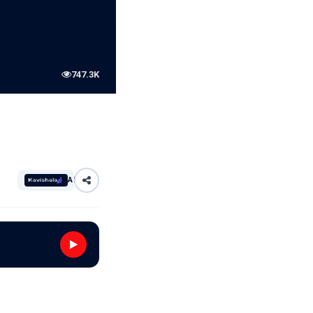
747.3K
AI