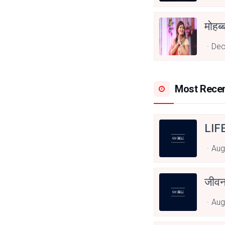
Dec
Most Rece
LIF
Aug
जीवन
Aug