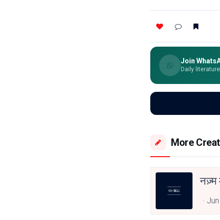
Join Whats
Daily literatur
More Creat
नज़्म 
Jun