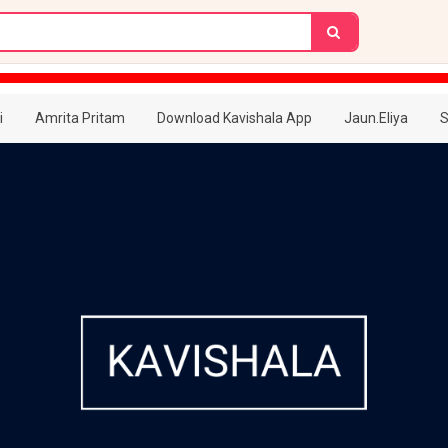
i
Amrita Pritam
Download Kavishala App
Jaun.Eliya
S