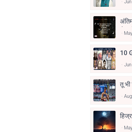
Jun
अंति
Asp
May
10 G
Jun
तू भी
Aug
हिज्र
May