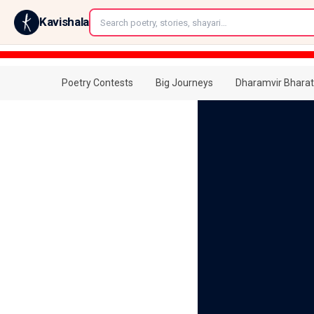
←
Kavishala
Poetry Contests
Big Journeys
Dharamvir Bharat