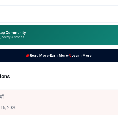
App Community
e, poetry & stories
Read More
Earn More
Learn More
ions
माँ
 16, 2020