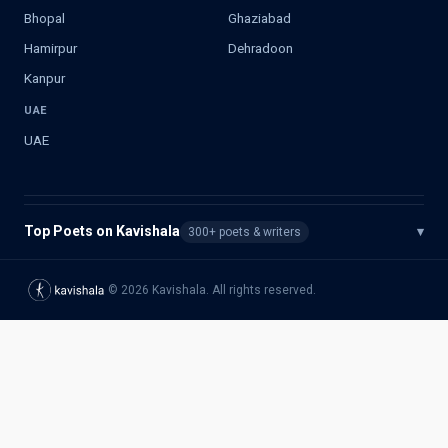
Bhopal
Ghaziabad
Hamirpur
Dehradoon
Kanpur
UAE
UAE
Top Poets on Kavishala
▾
300+ poets & writers
©
2026
Kavishala. All rights reserved.