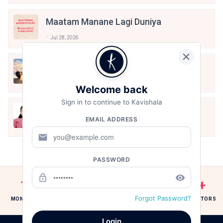
Maatam Manane Lagi Duniya
Jul 28, 2026
रूह के क़ल्ब में
Jul 28, 2026
Welcome back
Sign in to continue to Kavishala
Gen Z पर कविता
EMAIL ADDRESS
Jul 27, 2026
mail
PASSWORD
lock_outline
remove_red_eye
10M+
1M+
250K+
Forgot Password?
MONTHLY READERS
POEMS & STORIES
WRITERS & CREATORS
Login