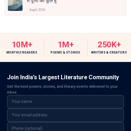
मैं पूजा का फूल हूँ
Aug 6, 2026
10M+
1M+
250K+
MONTHLY READERS
POEMS & STORIES
WRITERS & CREATORS
Join India’s Largest Literature Community
Get the best poems, stories, and literary events delivered to your
inbox.