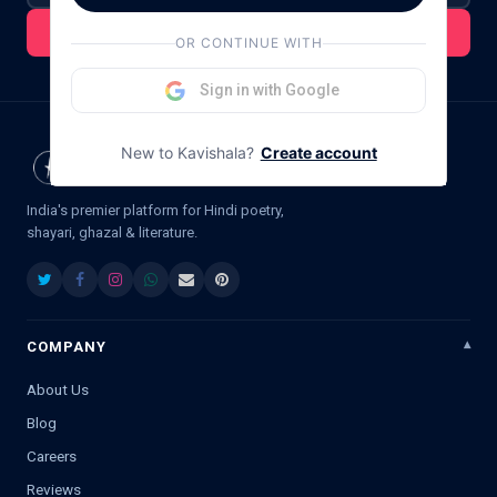
Subscribe For Updates
OR CONTINUE WITH
Sign in with Google
New to Kavishala?
Create account
India's premier platform for Hindi poetry,
shayari, ghazal & literature.
COMPANY
About Us
Blog
Careers
Reviews