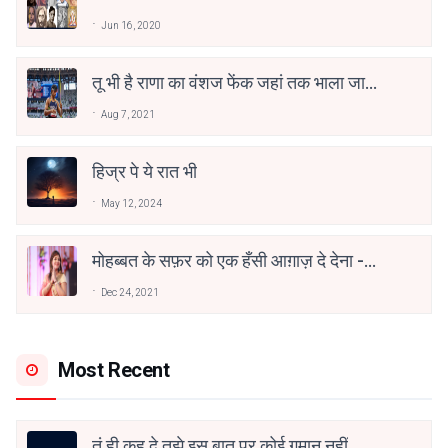
Jun 16, 2020
तू भी है राणा का वंशज फेंक जहां तक भाला जाए:
वाहिद अली वाहिद
Aug 7, 2021
हिज्र पे ये रात भी
May 12, 2024
मोहब्बत के सफ़र को एक हँसी आग़ाज़ दे देना -
अनामिका अम्बर जैन
Dec 24, 2021
Most Recent
तूं ही कह दे तुझे इस बात पर कोई गुमान नहीं