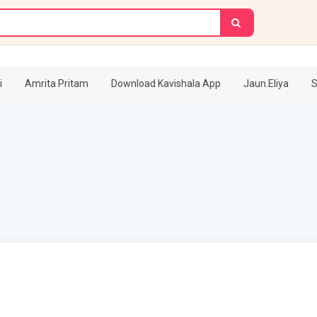
i
Amrita Pritam
Download Kavishala App
Jaun.Eliya
S