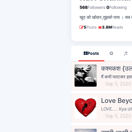
·
568
Followers
0
Following
खुद को खोकर,तुझको पाया । सब
·
5
Posts
3.8M
Reads
Posts
कश्मकश {उ
मैं कभी पलटकर इसलिए
Sep 5, 2020
Love Beyo
Sep 5, 2020