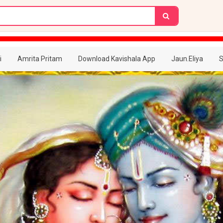
i
Amrita Pritam
Download Kavishala App
Jaun.Eliya
S