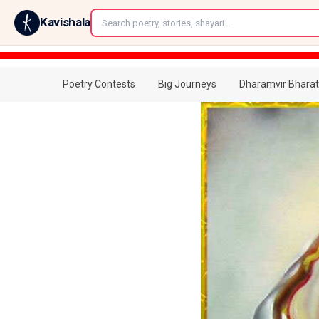
←
Kavishala
Poetry Contests
Big Journeys
Dharamvir Bharat