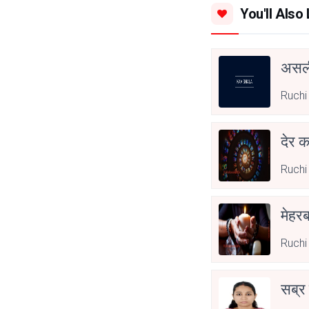
You'll Also 
असली
Ruchi
देर क
Ruchi
मेहरब
Ruchi
सब्र