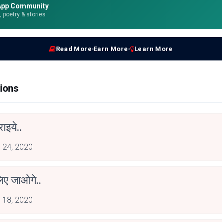
App Community
e, poetry & stories
Read More
Earn More
Learn More
ions
राइये..
 24, 2020
लिए जाओगे..
 18, 2020