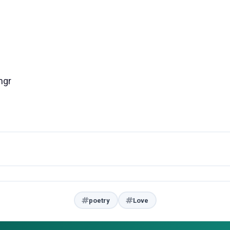
mgr
poetry
Love