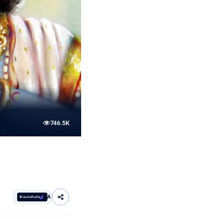
746.5K
AI