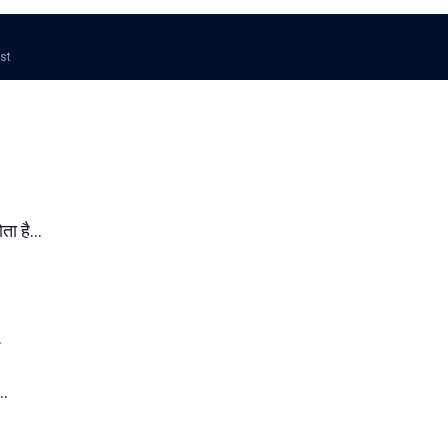
ost
ता है...
.
..