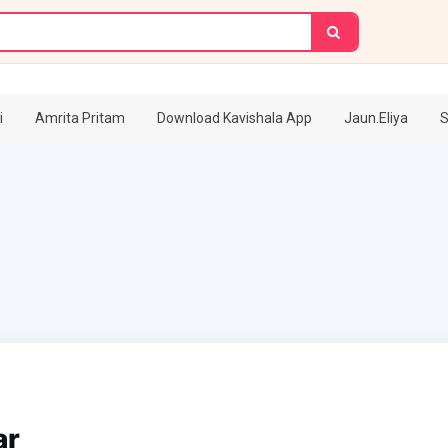
i
Amrita Pritam
Download Kavishala App
Jaun.Eliya
S
ar