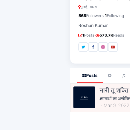
मुम्बई, भारत
·
568
Followers
1
Following
Roshan Kumar
·
1
Posts
573.7K
Reads
Posts
नारी तू शक्ति
क्षमताओं का असीमित भ
Mar 9, 2022