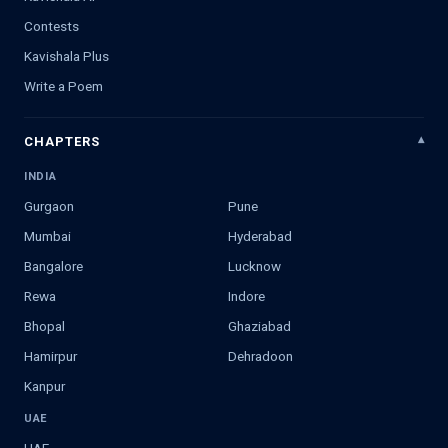
Contests
Kavishala Plus
Write a Poem
CHAPTERS
INDIA
Gurgaon
Pune
Mumbai
Hyderabad
Bangalore
Lucknow
Rewa
Indore
Bhopal
Ghaziabad
Hamirpur
Dehradoon
Kanpur
UAE
UAE