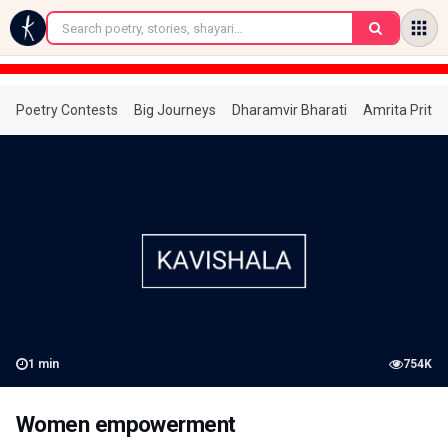
←
Poetry Contests
Big Journeys
Dharamvir Bharati
Amrita Prita
1
min
754K
Women empowerment