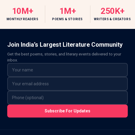
10M+
1M+
250K+
MONTHLY READERS
POEMS & STORIES
WRITERS & CREATORS
Join India’s Largest Literature Community
Get the best poems, stories, and literary events delivered to your
inbox.
Subscribe For Updates