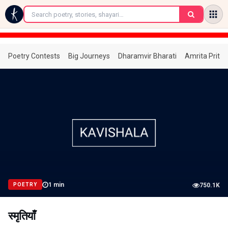
←
Poetry Contests
Big Journeys
Dharamvir Bharati
Amrita Prita
1
min
POETRY
750.1K
स्मृतियाँ