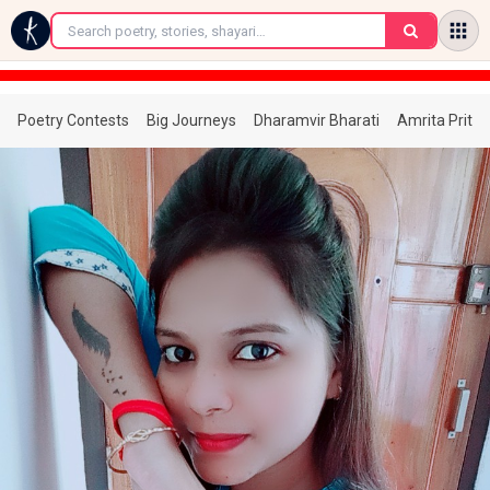
←
Poetry Contests
Big Journeys
Dharamvir Bharati
Amrita Prita