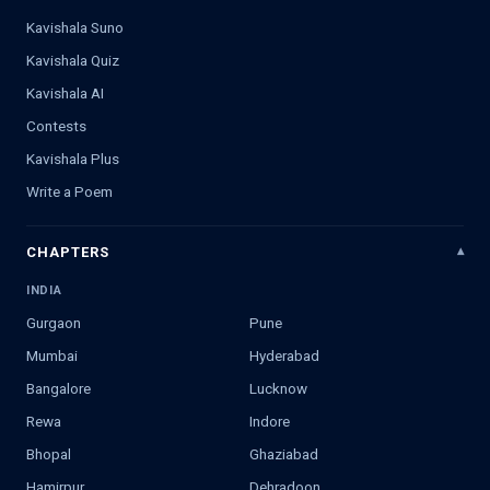
Kavishala Suno
Kavishala Quiz
Kavishala AI
Contests
Kavishala Plus
Write a Poem
CHAPTERS
INDIA
Gurgaon
Pune
Mumbai
Hyderabad
Bangalore
Lucknow
Rewa
Indore
Bhopal
Ghaziabad
Hamirpur
Dehradoon