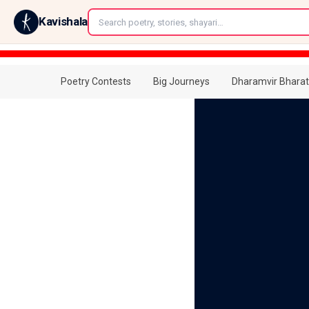
←
Kavishala
Poetry Contests
Big Journeys
Dharamvir Bharat