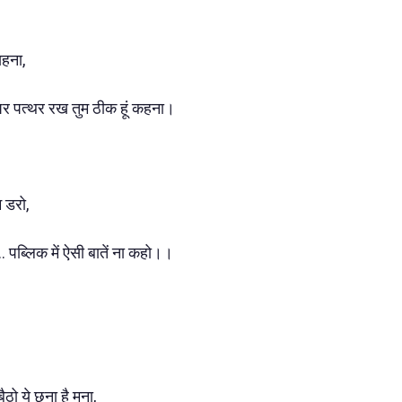
सहना,
 पर पत्थर रख तुम ठीक हूं कहना।
म डरो,
... पब्लिक में ऐसी बातें ना कहो।।
ठो ये छूना है मना,