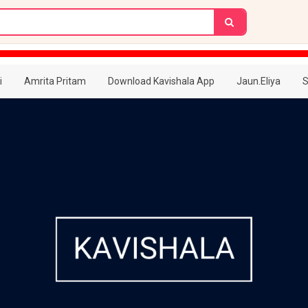
i
Amrita Pritam
Download Kavishala App
Jaun.Eliya
S