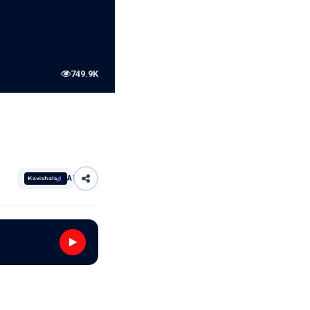
749.9K
AI