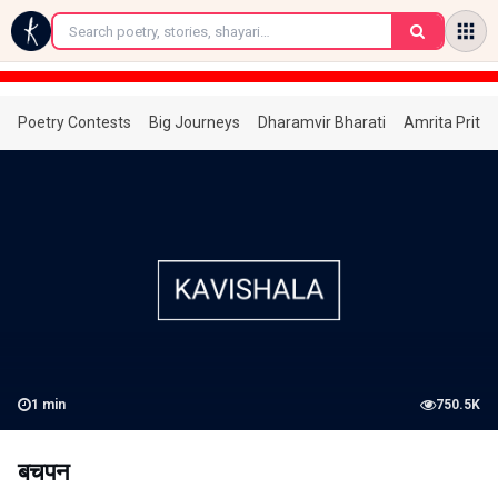
←
Poetry Contests
Big Journeys
Dharamvir Bharati
Amrita Prita
1
min
750.5K
बचपन